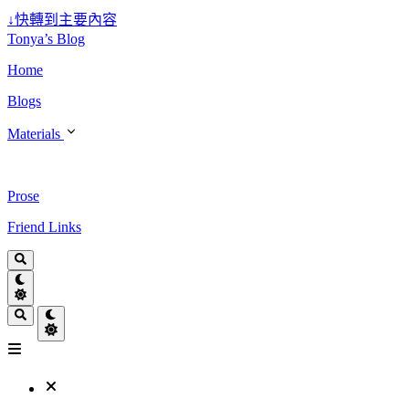
↓
快轉到主要內容
Tonya’s Blog
Home
Blogs
Materials
Prose
Friend Links