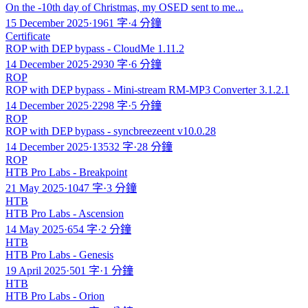
On the -10th day of Christmas, my OSED sent to me...
15 December 2025
·
1961 字
·
4 分鐘
Certificate
ROP with DEP bypass - CloudMe 1.11.2
14 December 2025
·
2930 字
·
6 分鐘
ROP
ROP with DEP bypass - Mini-stream RM-MP3 Converter 3.1.2.1
14 December 2025
·
2298 字
·
5 分鐘
ROP
ROP with DEP bypass - syncbreezeent v10.0.28
14 December 2025
·
13532 字
·
28 分鐘
ROP
HTB Pro Labs - Breakpoint
21 May 2025
·
1047 字
·
3 分鐘
HTB
HTB Pro Labs - Ascension
14 May 2025
·
654 字
·
2 分鐘
HTB
HTB Pro Labs - Genesis
19 April 2025
·
501 字
·
1 分鐘
HTB
HTB Pro Labs - Orion