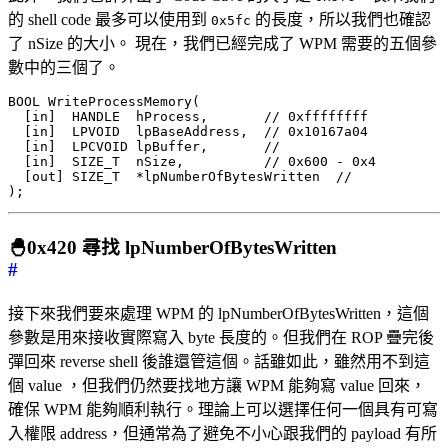
的 shell code 最多可以使用到
的長度，所以我們也確認
0x5fc
了 nSize 的大小。 現在，我們已經完成了 WPM 需要的五個參
數中的三個了。
BOOL WriteProcessMemory(

  [in]  HANDLE  hProcess,       // 0xffffffff

  [in]  LPVOID  lpBaseAddress,  // 0x10167a04

  [in]  LPCVOID lpBuffer,       // 

  [in]  SIZE_T  nSize,          // 0x600 - 0x4

  [out] SIZE_T  *lpNumberOfBytesWritten  //

🐣0x420 尋找 lpNumberOfBytesWritten
#
接下來我們要來處理 WPM 的 lpNumberOfBytesWritten，這個
參數是用來接收實際寫入 byte 長度的。但我們在 ROP 疊完後
彈回來 reverse shell 後誰還管這個。話雖如此，雖然用不到這
個 value ，但我們仍然要找地方讓 WPM 能夠寫 value 回來，
確保 WPM 能夠順利執行。理論上可以選擇任何一個具有可寫
入權限 address，但通常為了避免不小心跟我們的 payload 有所