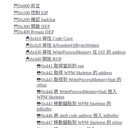
🦉0x000 前言
🦉0x100 控制 EIP
🦉0x200 確認 badchar
🦉0x300 開啟 DEP
🦉0x400 Bypass DEP
🐣0x410 尋找 Code Cave
🐣0x420 尋找 lpNumberOfBytesWritten
🐣0x430 尋找 WriteProcessMemory 在 IAT 的 address
🐣0x440 開始 ROP
🐸0x441 取得當前的 esp
🐸0x442 取得 WPM Skeleton 的 address
🐸0x443 取得到 WriteProcessMemoryStub 的
offset
🐸0x444 將 WriteProcessMemoryStub 放入
WPM Skeleton
🐸0x445 移動錨點到 WPM Skeleton 的
lpBuffer
🐸0x446 將 shell code address 放入 lpBuffer
🐸0x447 移動錨點到 WPM Skeleton 的 nSize