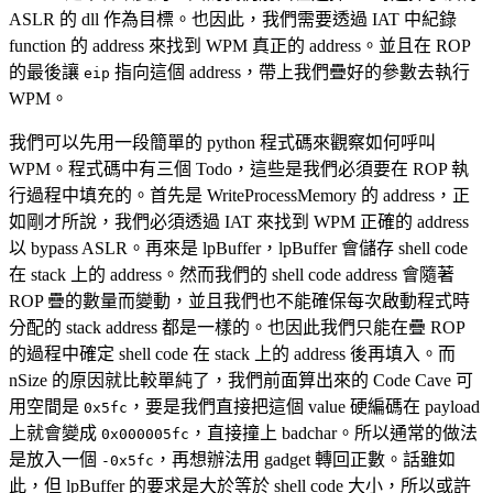
ASLR 的 dll 作為目標。也因此，我們需要透過 IAT 中紀錄
function 的 address 來找到 WPM 真正的 address。並且在 ROP
的最後讓
指向這個 address，帶上我們疊好的參數去執行
eip
WPM。
我們可以先用一段簡單的 python 程式碼來觀察如何呼叫
WPM。程式碼中有三個 Todo，這些是我們必須要在 ROP 執
行過程中填充的。首先是 WriteProcessMemory 的 address，正
如剛才所說，我們必須透過 IAT 來找到 WPM 正確的 address
以 bypass ASLR。再來是 lpBuffer，lpBuffer 會儲存 shell code
在 stack 上的 address。然而我們的 shell code address 會隨著
ROP 疊的數量而變動，並且我們也不能確保每次啟動程式時
分配的 stack address 都是一樣的。也因此我們只能在疊 ROP
的過程中確定 shell code 在 stack 上的 address 後再填入。而
nSize 的原因就比較單純了，我們前面算出來的 Code Cave 可
用空間是
，要是我們直接把這個 value 硬編碼在 payload
0x5fc
上就會變成
，直接撞上 badchar。所以通常的做法
0x000005fc
是放入一個
，再想辦法用 gadget 轉回正數。話雖如
-0x5fc
此，但 lpBuffer 的要求是大於等於 shell code 大小，所以或許