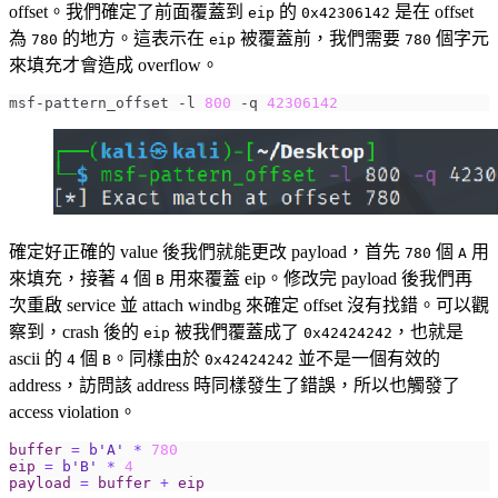
offset。我們確定了前面覆蓋到
的
是在 offset
eip
0x42306142
為
的地方。這表示在
被覆蓋前，我們需要
個字元
780
eip
780
來填充才會造成 overflow。
msf-pattern_offset -l 
800
 -q 
42306142
確定好正確的 value 後我們就能更改 payload，首先
個
用
780
A
來填充，接著
個
用來覆蓋 eip。修改完 payload 後我們再
4
B
次重啟 service 並 attach windbg 來確定 offset 沒有找錯。可以觀
察到，crash 後的
被我們覆蓋成了
，也就是
eip
0x42424242
ascii 的
個
。同樣由於
並不是一個有效的
4
B
0x42424242
address，訪問該 address 時同樣發生了錯誤，所以也觸發了
access violation。
buffer
=
b
'A'
*
780
eip
=
b
'B'
*
4
payload
=
buffer
+
eip