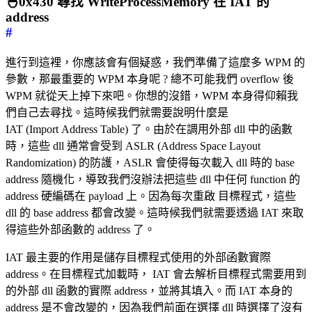
🐣0x430 尋找 WriteProcessMemory 在 IAT 的
address
#
進行到這裡，你應該會有個疑惑，我們準備了這麼多 WPM 的
參數，那最重要的 WPM 本身呢 ? 總不可能我們 overflow 後
WPM 就從天上掉下來吧。你想的沒錯，WPM 本身得仰賴我
們自己去尋找。這時候我們就需要說明什麼是
IAT (Import Address Table) 了。由於在調用外部 dll 中的函數
時，這些 dll 通常會受到 ASLR (Address Space Layout
Randomization) 的防護，ASLR 會使得每次載入 dll 時的 base
address 隨機化，導致我們沒辦法把這些 dll 中任何 function 的
address 硬編碼在 payload 上。因為每次重啟 目標程式，這些
dll 的 base address 都會改變。這時候我們就需要透過 IAT 來取
得這些外部函數的 address 了。
IAT 最主要的作用是儲存目標程式使用的外部函數實際
address。在目標程式加載時， IAT 會去解析目標程式需要用到
的外部 dll 函數的實際 address，並將其填入。而 IAT 本身的
address 是不會改變的，因為我們前面在選擇 dll 時選擇了沒有