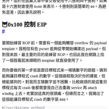
另外，由於在這篇文章中會交替使用十六進制與十進制，如果
是十六進制會使用
來表示，十進制則是簡單的
。為避
0x00
00
免混淆，因此事先說明。
🦉0x100 控制 EIP
#
要開始練習 ROP 前，需要有一個能夠觸發 overflow 的 payload
template。我相信有些 pwner 能夠從零開始構建出 payload，但
對我來說，最主要的目的是練習 ROP，也因此我在網路上找
了一個我看起來順眼的 template 就直接使用了。
而你要做的第一步就是跟目標程式來一場猜數字的遊戲，猜到
能夠讓目標程式 crash 的數字。這個過程取決於你的運氣，但
總能猜到的。對我而言猜數字並不困難，比較麻煩的是這隻目
標程式每次 crash 後都需要我自己去重啟 service 再 attach
windbg 上去。老實說這真的很頭痛，但總而言之，我猜出了
這個能讓目標程式 crash 的數字是
。
800
#!/usr/bin/env python3