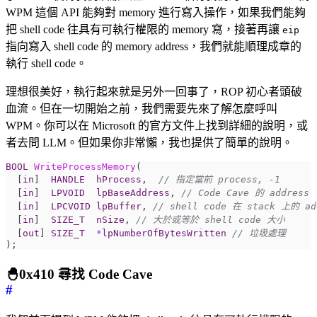
WPM 這個 API 能夠對 memory 進行寫入操作，如果我們能夠
把 shell code 往具有可執行權限的 memory 寫，接著再讓
eip
指向寫入 shell code 的 memory address，我們就能順理成章的
執行 shell code。
理想很美好，執行起來就是另外一回事了，ROP 初心者頭破
血流。但在一切開始之前，我們需要先來了解怎麼呼叫
WPM。你可以在 Microsoft 的官方文件上找到詳細的說明，或
者去問 LLM。但如果你非常懶，我也提供了簡單的說明。
BOOL
WriteProcessMemory
(
[
in
]
HANDLE
hProcess
,
[
in
]
LPVOID
lpBaseAddress
,
[
in
]
LPCVOID
lpBuffer
,
[
in
]
SIZE_T
nSize
,
[
out
]
SIZE_T
*
lpNumberOfBytesWritten
);
🐣0x410 尋找 Code Cave
#