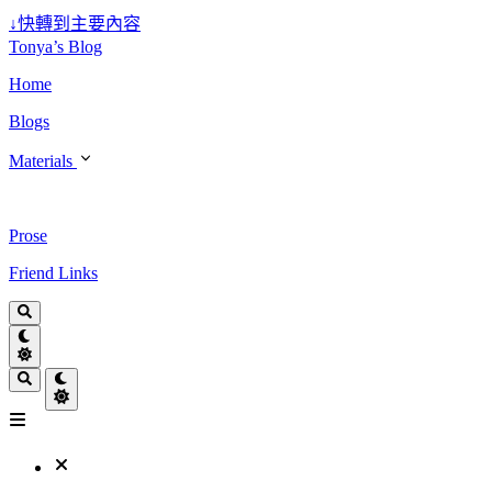
↓
快轉到主要內容
Tonya’s Blog
Home
Blogs
Materials
Prose
Friend Links