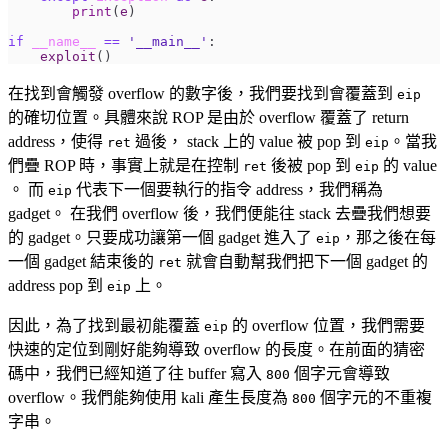
print
(
e
)
if
__name__
==
'__main__'
:
exploit
()
在找到會觸發 overflow 的數字後，我們要找到會覆蓋到
eip
的確切位置。具體來說 ROP 是由於 overflow 覆蓋了 return
address，使得
過後， stack 上的 value 被 pop 到
。當我
ret
eip
們疊 ROP 時，事實上就是在控制
後被 pop 到
的 value
ret
eip
。 而
代表下一個要執行的指令 address，我們稱為
eip
gadget。 在我們 overflow 後，我們便能往 stack 去疊我們想要
的 gadget。只要成功讓第一個 gadget 進入了
，那之後在每
eip
一個 gadget 結束後的
就會自動幫我們把下一個 gadget 的
ret
address pop 到
上。
eip
因此，為了找到最初能覆蓋
的 overflow 位置，我們需要
eip
快速的定位到剛好能夠導致 overflow 的長度。在前面的猜密
碼中，我們已經知道了往 buffer 寫入
個字元會導致
800
overflow。我們能夠使用 kali 產生長度為
個字元的不重複
800
字串。