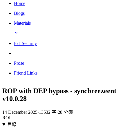
Home
Blogs
Materials
IoT Security
Prose
Friend Links
ROP with DEP bypass - syncbreezeent
v10.0.28
14 December 2025
·
13532 字
·
28 分鐘
ROP
目錄