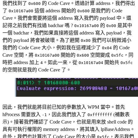
我們找到了
的 Code Cave。透過計算 address，我們得出
0x600
了
這個 address 開始的
是我們的 Code
0x10167a00
0x600
Cave。我們會需要將這個 address 寫入我們的 payload 中。還
記得之前我們有找過 badchar 嗎 ?
的
是其中
0x10167a00
0x00
一個 badchar，我們如果直接將這個 address 寫入 payload，我
們的 payload 將會被破壞。為了避開
我們可以稍微減小
0x00
我們的 Code Cave 大小，例如我在這裡減少了
的 Code
0x04
Cave 空間，將
開始的
空間變成
，同
0x10167a00
0x600
0x5fc
時把 address 加上
。如此一來，從
開始共
4
0x10167a04
0x5fc
的空間就是我的 Code Cave 了。
因此，我們就能將目前已知的參數放入 WPM 當中。首先
hProcess 需要放入
，因此我們放入了
(補數表
-1
0xffffffff
示)。接著我們確認了 Code Cave，也就是用來放 shell code 的
具有可執行權限的 memory address，將其填入 lpBaseAddress。
此外，我們也計算出了 Code Cave 的大小是
，表示我們
0x5fc